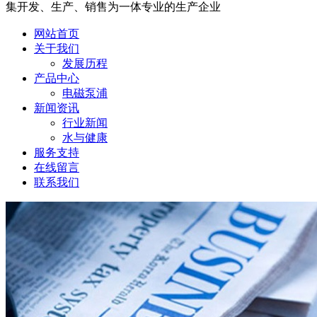
集开发、生产、销售为一体
专业的生产企业
网站首页
关于我们
发展历程
产品中心
电磁泵浦
新闻资讯
行业新闻
水与健康
服务支持
在线留言
联系我们