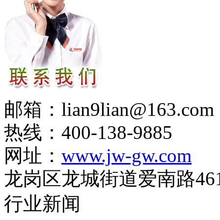
邮箱
：
lian9lian@163.com
热线：400-138-9885
网址：
www.jw-gw.com
龙岗区龙城街道爱南路46
行业新闻