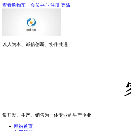
查看购物车
会员中心
注册
登陆
以人为本、诚信创新、协作共进
集开发、生产、销售为一体
专业的生产企业
网站首页