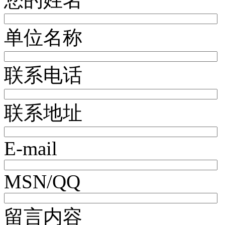
单位名称
联系电话
联系地址
E-mail
MSN/QQ
留言内容