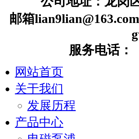
公司地址：龙岗区
邮箱lian9lian@163.c
g
服务电话： 1
网站首页
关于我们
发展历程
产品中心
电磁泵浦