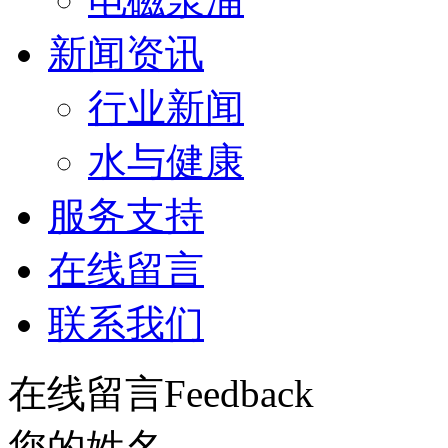
新闻资讯
行业新闻
水与健康
服务支持
在线留言
联系我们
在线留言
Feedback
您的姓名