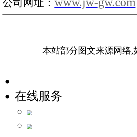
www.jw-gw.com
公司网址：
本站部分图文来源网络,
在线服务