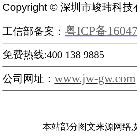
Copyright ©
深圳市峻玮科技
粤ICP备1604
工信部备案：
免费热线:400 138 9885
www.jw-gw.com
公司网址：
本站部分图文来源网络,