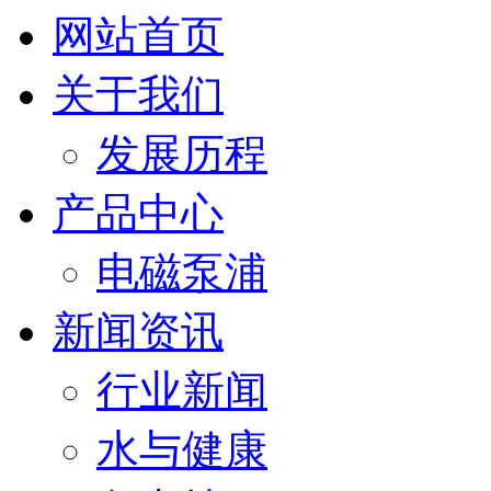
网站首页
关于我们
发展历程
产品中心
电磁泵浦
新闻资讯
行业新闻
水与健康