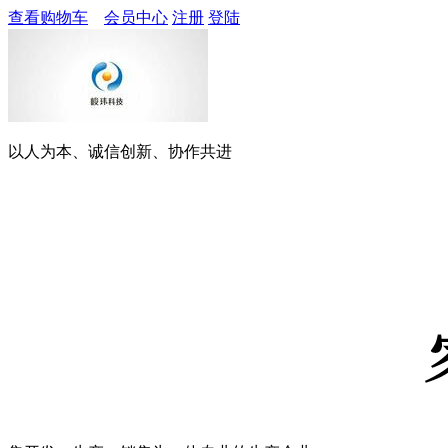
查看购物车
会员中心
注册
登陆
以人为本、诚信创新、协作共进