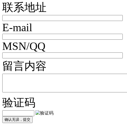
联系地址
E-mail
MSN/QQ
留言内容
验证码